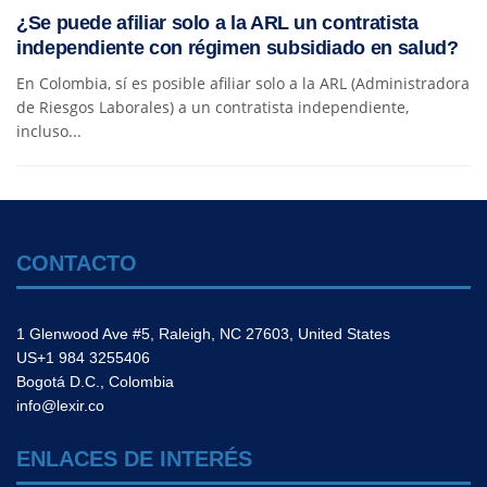
¿Se puede afiliar solo a la ARL un contratista
independiente con régimen subsidiado en salud?
En Colombia, sí es posible afiliar solo a la ARL (Administradora
de Riesgos Laborales) a un contratista independiente,
incluso...
CONTACTO
1 Glenwood Ave #5, Raleigh, NC 27603, United States
US+1 984 3255406
Bogotá D.C., Colombia
info@lexir.co
ENLACES DE INTERÉS