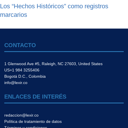
Los “Hechos Históricos” como registros
marcarios
CONTACTO
1 Glenwood Ave #5, Raleigh, NC 27603, United States
US+1 984 3255406
Bogotá D.C., Colombia
info@lexir.co
ENLACES DE INTERÉS
redaccion@lexir.co
Política de tratamiento de datos
Términos y condiciones