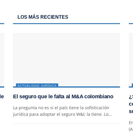
LOS MÁS RECIENTES
ACTUALIDAD JURÍDICA
de
El seguro que le falta al M&A colombiano
¿
c
La pregunta no es si el país tiene la sofisticación
s
jurídica para adoptar el seguro W&I; la tiene. Lo...
En
(A