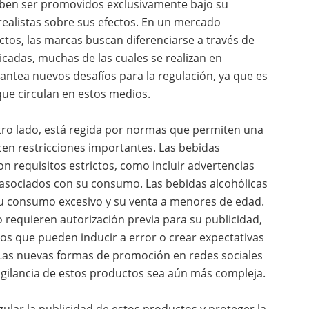
eben ser promovidos exclusivamente bajo su
rrealistas sobre sus efectos. En un mercado
tos, las marcas buscan diferenciarse a través de
ticadas, muchas de las cuales se realizan en
plantea nuevos desafíos para la regulación, ya que es
que circulan en estos medios.
otro lado, está regida por normas que permiten una
cen restricciones importantes. Las bebidas
n requisitos estrictos, como incluir advertencias
s asociados con su consumo. Las bebidas alcohólicas
su consumo excesivo y su venta a menores de edad.
 requieren autorización previa para su publicidad,
ios que pueden inducir a error o crear expectativas
 Las nuevas formas de promoción en redes sociales
vigilancia de estos productos sea aún más compleja.
gular la publicidad de estos productos y proteger la