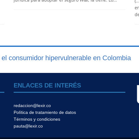
(.
en
de
 el consumidor hipervulnerable en Colombia
ENLACES DE INTERÉS
redaccion@lexir.co
Política de tratamiento de datos
Términos y condiciones
pauta@lexir.co