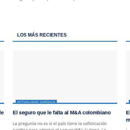
LOS MÁS RECIENTES
ACTUALIDAD JURÍDICA
de
El seguro que le falta al M&A colombiano
E
m
La pregunta no es si el país tiene la sofisticación
jurídica para adoptar el seguro W&I; la tiene. Lo...