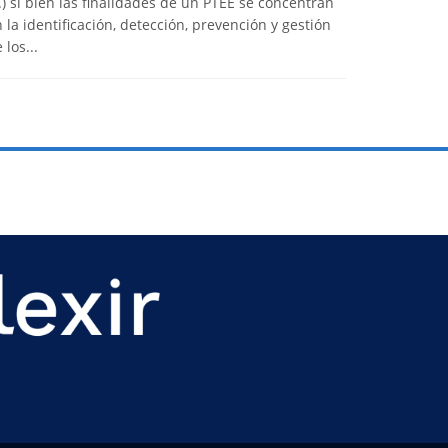
..) si bien las finalidades de un PTEE se concentran
 la identificación, detección, prevención y gestión
 los...