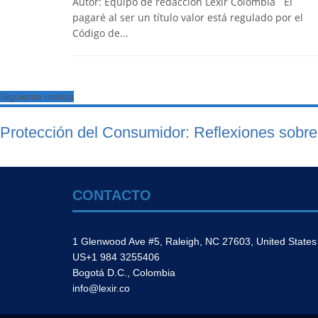
Autor: Equipo de redacción Lexir Colombia El
pagaré al ser un título valor está regulado por el
Código de...
Siguiente noticia
Protección del Consumidor: Reflexiones sobre
CONTACTO
1 Glenwood Ave #5, Raleigh, NC 27603, United States
US+1 984 3255406
Bogotá D.C., Colombia
info@lexir.co