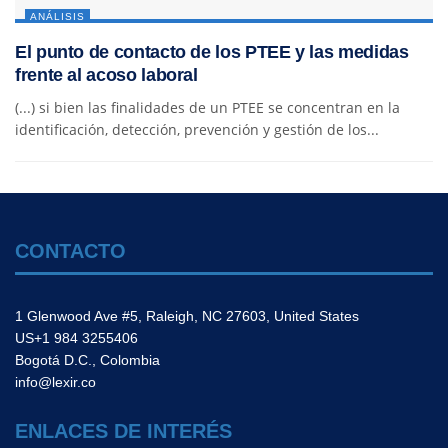
ANÁLISIS
El punto de contacto de los PTEE y las medidas
frente al acoso laboral
(...) si bien las finalidades de un PTEE se concentran en la
identificación, detección, prevención y gestión de los...
CONTACTO
1 Glenwood Ave #5, Raleigh, NC 27603, United States
US+1 984 3255406
Bogotá D.C., Colombia
info@lexir.co
ENLACES DE INTERÉS