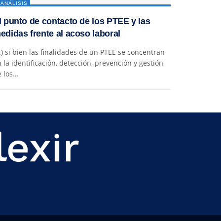
ANÁLISIS
l punto de contacto de los PTEE y las
edidas frente al acoso laboral
..) si bien las finalidades de un PTEE se concentran
 la identificación, detección, prevención y gestión
 los...