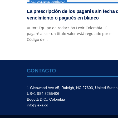
ACTUALIDAD JURÍDICA
La prescripción de los pagarés sin fecha 
vencimiento o pagarés en blanco
Autor: Equipo de redacción Lexir Colombia El
pagaré al ser un título valor está regulado por el
Código de...
CONTACTO
1 Glenwood Ave #5, Raleigh, NC 27603, United States
US+1 984 3255406
Bogotá D.C., Colombia
info@lexir.co