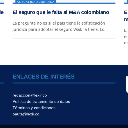
ACTUALIDAD JURÍDICA
de
El seguro que le falta al M&A colombiano
E
m
La pregunta no es si el país tiene la sofisticación
jurídica para adoptar el seguro W&I; la tiene. Lo...
(.
en
de
ENLACES DE INTERÉS
redaccion@lexir.co
Política de tratamiento de datos
Términos y condiciones
pauta@lexir.co