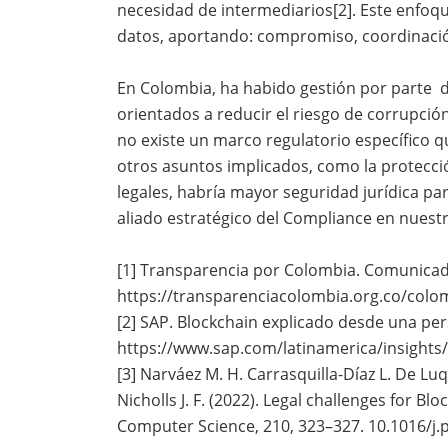
necesidad de intermediarios[2]. Este enfoque
datos, aportando: compromiso, coordinación
En Colombia, ha habido gestión por parte 
orientados a reducir el riesgo de corrupci
no existe un marco regulatorio específico qu
otros asuntos implicados, como la protecci
legales, habría mayor seguridad jurídica p
aliado estratégico del Compliance en nuestr
[1] Transparencia por Colombia. Comunicad
https://transparenciacolombia.org.co/colo
[2] SAP. Blockchain explicado desde una pe
https://www.sap.com/latinamerica/insights/
[3] Narváez M. H. Carrasquilla-Díaz L. De Luqu
Nicholls J. F. (2022). Legal challenges for 
Computer Science, 210, 323–327. 10.1016/j.