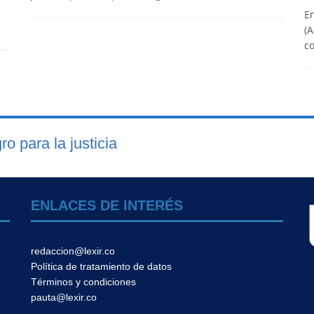
En
(A
co
gro para la justicia
ENLACES DE INTERÉS
redaccion@lexir.co
Política de tratamiento de datos
Términos y condiciones
pauta@lexir.co