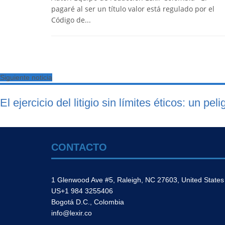
pagaré al ser un título valor está regulado por el
Código de...
Siguiente noticia
El ejercicio del litigio sin límites éticos: un peli
CONTACTO
1 Glenwood Ave #5, Raleigh, NC 27603, United States
US+1 984 3255406
Bogotá D.C., Colombia
info@lexir.co