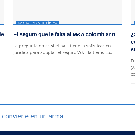
ACTUALIDAD JURÍDICA
de
El seguro que le falta al M&A colombiano
¿
c
La pregunta no es si el país tiene la sofisticación
s
jurídica para adoptar el seguro W&I; la tiene. Lo...
En
(A
co
 convierte en un arma