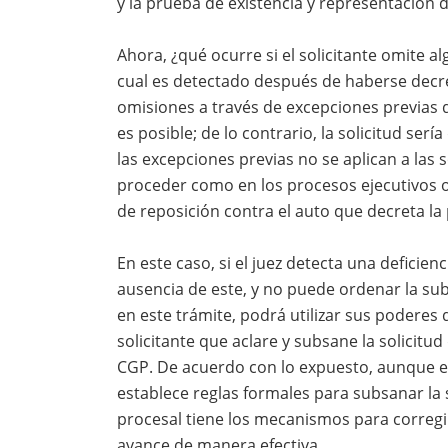
y la prueba de existencia y representación d
Ahora, ¿qué ocurre si el solicitante omite al
cual es detectado después de haberse decre
omisiones a través de excepciones previas d
es posible; de lo contrario, la solicitud ser
las excepciones previas no se aplican a las 
proceder como en los procesos ejecutivos o 
de reposición contra el auto que decreta la
En este caso, si el juez detecta una deficie
ausencia de este, y no puede ordenar la sub
en este trámite, podrá utilizar sus poderes 
solicitante que aclare y subsane la solicitu
CGP. De acuerdo con lo expuesto, aunque e
establece reglas formales para subsanar la 
procesal tiene los mecanismos para corregir
avance de manera efectiva.