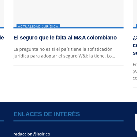
ACTUALIDAD JURÍDICA
de
El seguro que le falta al M&A colombiano
¿
c
La pregunta no es si el país tiene la sofisticación
s
jurídica para adoptar el seguro W&I; la tiene. Lo...
En
(A
co
ENLACES DE INTERÉS
redaccion@lexir.co