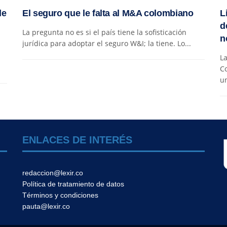
de
El seguro que le falta al M&A colombiano
L
d
La pregunta no es si el país tiene la sofisticación
n
jurídica para adoptar el seguro W&I; la tiene. Lo...
La
C
un
ENLACES DE INTERÉS
redaccion@lexir.co
Política de tratamiento de datos
Términos y condiciones
pauta@lexir.co