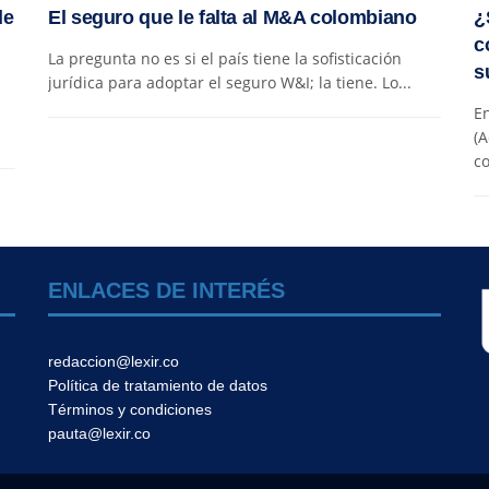
de
El seguro que le falta al M&A colombiano
¿
c
La pregunta no es si el país tiene la sofisticación
s
jurídica para adoptar el seguro W&I; la tiene. Lo...
En
(A
co
ENLACES DE INTERÉS
redaccion@lexir.co
Política de tratamiento de datos
Términos y condiciones
pauta@lexir.co