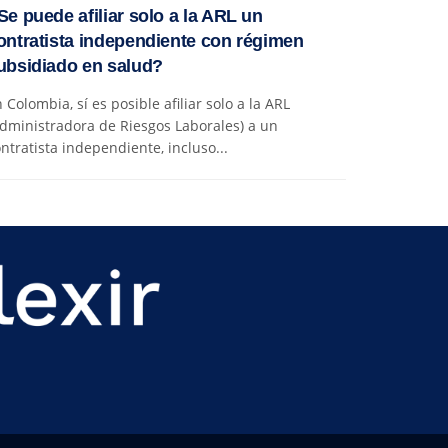
Se puede afiliar solo a la ARL un
ontratista independiente con régimen
ubsidiado en salud?
 Colombia, sí es posible afiliar solo a la ARL
dministradora de Riesgos Laborales) a un
ntratista independiente, incluso...