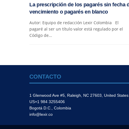
La prescripción de los pagarés sin fecha 
vencimiento o pagarés en blanco
Autor: Equipo de redacción Lexir Colombia El
pagaré al ser un título valor está regulado por el
Código de...
CONTACTO
1 Glenwood Ave #5, Raleigh, NC 27603, United States
US+1 984 3255406
Bogotá D.C., Colombia
info@lexir.co