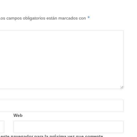
*
Los campos obligatorios están marcados con
Web
 este navegador para la próxima vez que comente.