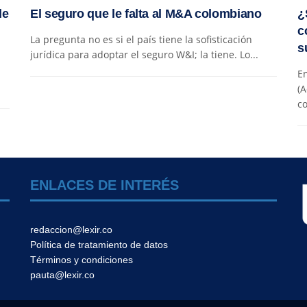
de
El seguro que le falta al M&A colombiano
¿
c
La pregunta no es si el país tiene la sofisticación
s
jurídica para adoptar el seguro W&I; la tiene. Lo...
En
(A
co
ENLACES DE INTERÉS
redaccion@lexir.co
Política de tratamiento de datos
Términos y condiciones
pauta@lexir.co