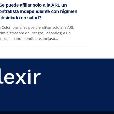
Se puede afiliar solo a la ARL un
ontratista independiente con régimen
ubsidiado en salud?
 Colombia, sí es posible afiliar solo a la ARL
dministradora de Riesgos Laborales) a un
ntratista independiente, incluso...