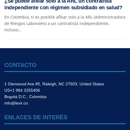
¿Se puede afiliar solo a la ARL un contratista
independiente con régimen subsidiado en salud?
En Colombia, sí es posible afiliar solo a la ARL (Administradora
de Riesgos Laborales) a un contratista independiente,
incluso...
CONTACTO
1 Glenwood Ave #5, Raleigh, NC 27603, United States
US+1 984 3255406
Bogotá D.C., Colombia
info@lexir.co
ENLACES DE INTERÉS