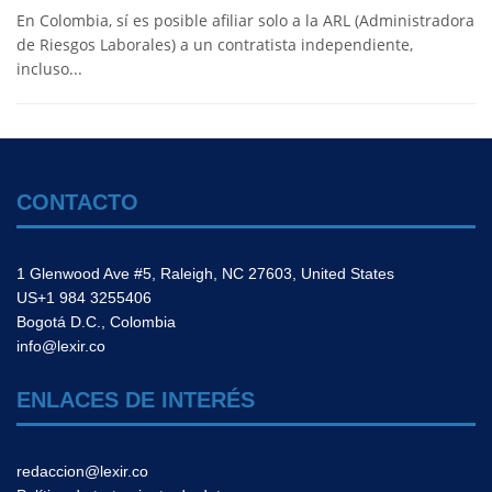
En Colombia, sí es posible afiliar solo a la ARL (Administradora
de Riesgos Laborales) a un contratista independiente,
incluso...
CONTACTO
1 Glenwood Ave #5, Raleigh, NC 27603, United States
US+1 984 3255406
Bogotá D.C., Colombia
info@lexir.co
ENLACES DE INTERÉS
redaccion@lexir.co