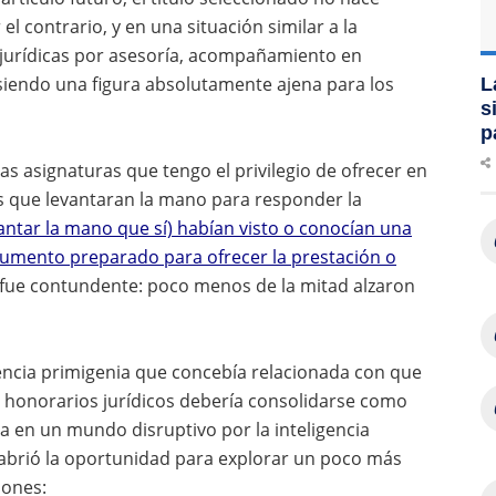
l contrario, y en una situación similar a la
s jurídicas por asesoría, acompañamiento en
 siendo una figura absolutamente ajena para los
L
s
p
as asignaturas que tengo el privilegio de ofrecer en
tes que levantaran la mano para responder la
antar la mano que sí) habían visto o conocían una
cumento preparado para ofrecer la prestación o
fue contundente: poco menos de la mitad alzaron
encia primigenia que concebía relacionada con que
 honorarios jurídicos debería consolidarse como
a en un mundo disruptivo por la inteligencia
me abrió la oportunidad para explorar un poco más
iones: