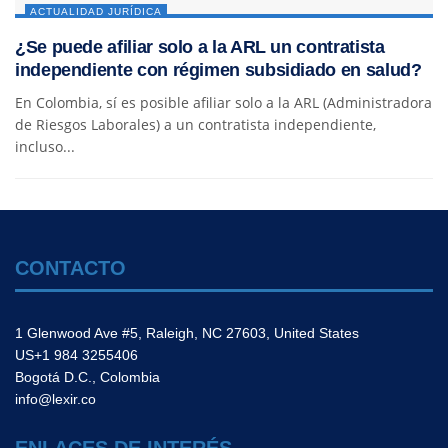
ACTUALIDAD JURÍDICA
¿Se puede afiliar solo a la ARL un contratista
independiente con régimen subsidiado en salud?
En Colombia, sí es posible afiliar solo a la ARL (Administradora
de Riesgos Laborales) a un contratista independiente,
incluso...
CONTACTO
1 Glenwood Ave #5, Raleigh, NC 27603, United States
US+1 984 3255406
Bogotá D.C., Colombia
info@lexir.co