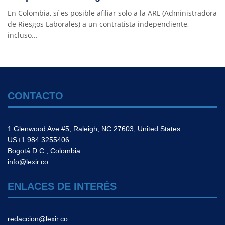
En Colombia, sí es posible afiliar solo a la ARL (Administradora
de Riesgos Laborales) a un contratista independiente,
incluso...
CONTACTO
1 Glenwood Ave #5, Raleigh, NC 27603, United States
US+1 984 3255406
Bogotá D.C., Colombia
info@lexir.co
ENLACES DE INTERÉS
redaccion@lexir.co