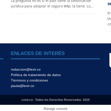
La pregunta no es si el país tiene la sofisticación
s
jurídica para adoptar el seguro W&I; la tiene. Lo...
En
(A
co
ENLACES DE INTERÉS
redaccion@lexir.co
Política de tratamiento de datos
Términos y condiciones
pauta@lexir.co
Lexir.co - Todos los Derechos Reservados 2020
Manage consent