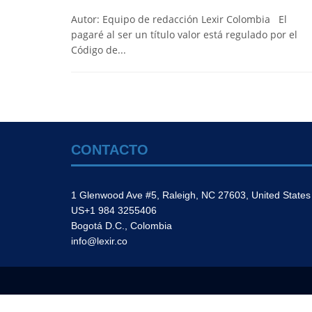
Autor: Equipo de redacción Lexir Colombia El
pagaré al ser un título valor está regulado por el
Código de...
CONTACTO
1 Glenwood Ave #5, Raleigh, NC 27603, United States
US+1 984 3255406
Bogotá D.C., Colombia
info@lexir.co