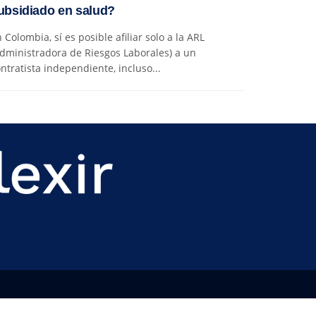
ubsidiado en salud?
 Colombia, sí es posible afiliar solo a la ARL
dministradora de Riesgos Laborales) a un
ntratista independiente, incluso...