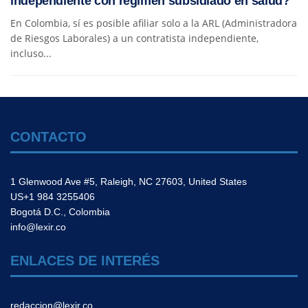
independiente con régimen subsidiado en salud?
En Colombia, sí es posible afiliar solo a la ARL (Administradora
de Riesgos Laborales) a un contratista independiente,
incluso...
CONTACTO
1 Glenwood Ave #5, Raleigh, NC 27603, United States
US+1 984 3255406
Bogotá D.C., Colombia
info@lexir.co
ENLACES DE INTERÉS
redaccion@lexir.co