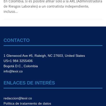
En Colombia, sí es posible afiliar solo a la ARL (Administradora
de Riesgos Laborales) a un contratista independiente,
incluso...
CONTACTO
1 Glenwood Ave #5, Raleigh, NC 27603, United States
US+1 984 3255406
Bogotá D.C., Colombia
info@lexir.co
ENLACES DE INTERÉS
redaccion@lexir.co
Política de tratamiento de datos