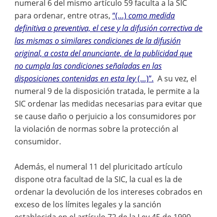
numeral 6 del mismo artículo 59 faculta a la SIC
para ordenar, entre otras,
“(…)
como medida
definitiva o preventiva, el cese y la difusión correctiva de
las mismas o similares condiciones de la difusión
original, a costa del anunciante, de la publicidad que
no cumpla las condiciones señaladas en las
disposiciones contenidas en esta ley
(…)”.
A su vez, el
numeral 9 de la disposición tratada, le permite a la
SIC ordenar las medidas necesarias para evitar que
se cause daño o perjuicio a los consumidores por
la violación de normas sobre la protección al
consumidor.
Además, el numeral 11 del pluricitado artículo
dispone otra facultad de la SIC, la cual es la de
ordenar la devolución de los intereses cobrados en
exceso de los límites legales y la sanción
establecida en el artículo 72 de la Ley 45 de 1990,