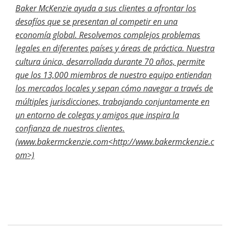
Baker McKenzie ayuda a sus clientes a afrontar los
desafíos que se presentan al competir en una
economía global. Resolvemos complejos problemas
legales en diferentes países y áreas de práctica. Nuestra
cultura única, desarrollada durante 70 años, permite
que los 13,000 miembros de nuestro equipo entiendan
los mercados locales y sepan cómo navegar a través de
múltiples jurisdicciones, trabajando conjuntamente en
un entorno de colegas y amigos que inspira la
confianza de nuestros clientes.
(www.bakermckenzie.com<http://www.bakermckenzie.c
om>)