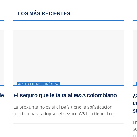
LOS MÁS RECIENTES
ACTUALIDAD JURÍDICA
de
El seguro que le falta al M&A colombiano
¿
c
La pregunta no es si el país tiene la sofisticación
s
jurídica para adoptar el seguro W&I; la tiene. Lo...
En
(A
co