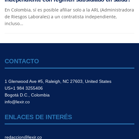
En Colombia, sí es posible afiliar solo a la ARL (Administradora
de Riesgos Laborales) a un contratista independiente,
incluso...
CONTACTO
1 Glenwood Ave #5, Raleigh, NC 27603, United States
US+1 984 3255406
Bogotá D.C., Colombia
info@lexir.co
ENLACES DE INTERÉS
redaccion@lexir.co