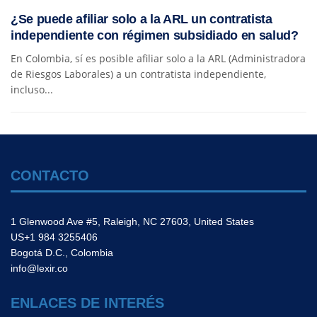
¿Se puede afiliar solo a la ARL un contratista
independiente con régimen subsidiado en salud?
En Colombia, sí es posible afiliar solo a la ARL (Administradora
de Riesgos Laborales) a un contratista independiente,
incluso...
CONTACTO
1 Glenwood Ave #5, Raleigh, NC 27603, United States
US+1 984 3255406
Bogotá D.C., Colombia
info@lexir.co
ENLACES DE INTERÉS