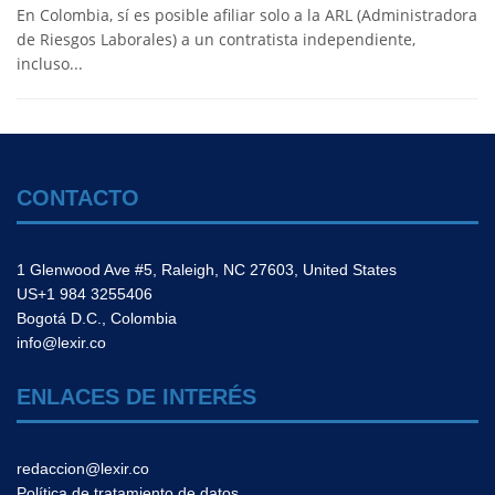
En Colombia, sí es posible afiliar solo a la ARL (Administradora
de Riesgos Laborales) a un contratista independiente,
incluso...
CONTACTO
1 Glenwood Ave #5, Raleigh, NC 27603, United States
US+1 984 3255406
Bogotá D.C., Colombia
info@lexir.co
ENLACES DE INTERÉS
redaccion@lexir.co
Política de tratamiento de datos