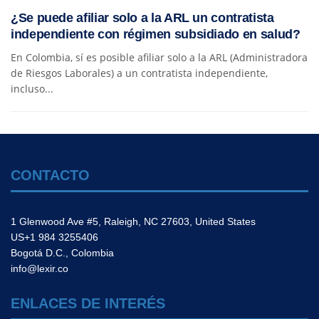
¿Se puede afiliar solo a la ARL un contratista
independiente con régimen subsidiado en salud?
En Colombia, sí es posible afiliar solo a la ARL (Administradora
de Riesgos Laborales) a un contratista independiente,
incluso...
CONTACTO
1 Glenwood Ave #5, Raleigh, NC 27603, United States
US+1 984 3255406
Bogotá D.C., Colombia
info@lexir.co
ENLACES DE INTERÉS