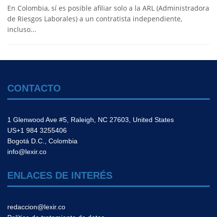
En Colombia, sí es posible afiliar solo a la ARL (Administradora
de Riesgos Laborales) a un contratista independiente,
incluso...
CONTACTO
1 Glenwood Ave #5, Raleigh, NC 27603, United States
US+1 984 3255406
Bogotá D.C., Colombia
info@lexir.co
ENLACES DE INTERÉS
redaccion@lexir.co