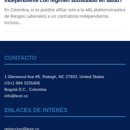
independiente con régimen subsidiado en salud?
En Colombia, sí es posible afiliar solo a la ARL (Administradora
de Riesgos Laborales) a un contratista independiente,
incluso...
CONTACTO
1 Glenwood Ave #5, Raleigh, NC 27603, United States
US+1 984 3255406
Bogotá D.C., Colombia
info@lexir.co
ENLACES DE INTERÉS
redaccion@lexir.co