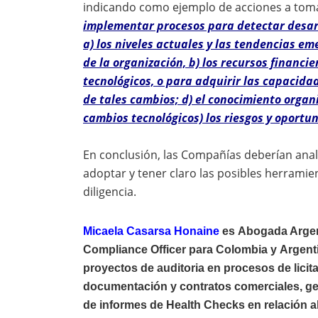
indicando como ejemplo de acciones a tom
implementar procesos para detectar desarr
a) los niveles actuales y las tendencias e
de la organización, b) los recursos financ
tecnológicos, o para adquirir las capacidad
de tales cambios; d) el conocimiento organ
cambios tecnológicos) los riesgos y oportu
En conclusión, las Compañías deberían anal
adoptar y tener claro las posibles herramien
diligencia.
Micaela Casarsa Honaine
es
Abogada Argent
Compliance Officer para Colombia y
Argenti
proyectos de auditoria en procesos de licit
documentación y contratos comerciales, ges
de informes de Health Checks en relación 