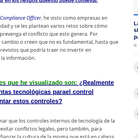
sar en los riesgos queesto puede conllevar.
Compliance Officer
, he visto como empresas en
L
dad y se les plantean varios retos sobre cómo
s
 prevenga el conflicto que esto genera. Por
p
 cambio o creen que no es fundamental, hasta que
revistos que podría traer no invertir en
la información.
s que he visualizado son:
¿Realmente
ntas tecnológicas parael control
tar estos controles?
mar que los controles internos de tecnología de la
itar conflictos legales, pero también, para
afianzar la cultura de la misma que está en cabeza