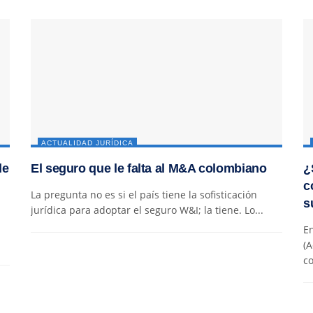
ACTUALIDAD JURÍDICA
de
El seguro que le falta al M&A colombiano
¿
c
La pregunta no es si el país tiene la sofisticación
s
jurídica para adoptar el seguro W&I; la tiene. Lo...
En
(A
co