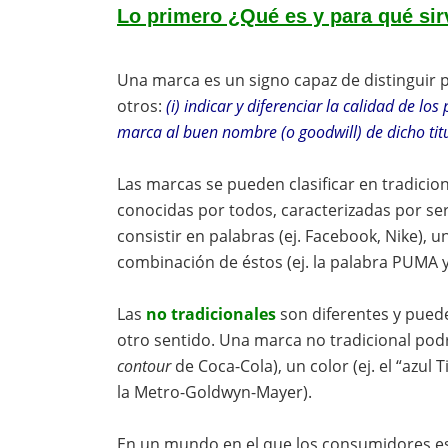
Lo primero ¿Qué es y para qué si
Una marca es un signo capaz de distinguir p
otros:
(i) indicar y diferenciar la calidad de los
marca al buen nombre (o goodwill) de dicho titul
Las marcas se pueden clasificar en tradicion
conocidas por todos, caracterizadas por ser 
consistir en palabras (ej. Facebook, Nike), u
combinación de éstos (ej. la palabra PUMA y
Las
no tradicionales
son diferentes y puede
otro sentido. Una marca no tradicional podrá
contour
de Coca-Cola), un color (ej. el “azul T
la Metro-Goldwyn-Mayer).
En un mundo en el que los consumidores es