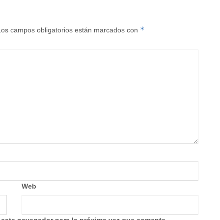
*
Los campos obligatorios están marcados con
Web
 este navegador para la próxima vez que comente.