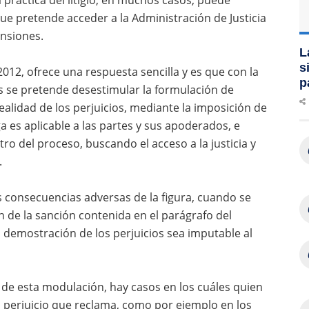
 práctica del litigio, en muchos casos, puede
que pretende acceder a la Administración de Justicia
nsiones.
L
s
012, ofrece una respuesta sencilla y es que con la
p
es se pretende desestimular la formulación de
alidad de los perjuicios, mediante la imposición de
a es aplicable a las partes y sus apoderados, e
tro del proceso, buscando el acceso a la justicia y
.
s consecuencias adversas de la figura, cuando se
n de la sanción contenida en el parágrafo del
ta demostración de los perjuicios sea imputable al
 de esta modulación, hay casos en los cuáles quien
el perjuicio que reclama, como por ejemplo en los