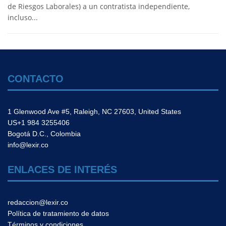
de Riesgos Laborales) a un contratista independiente,
incluso...
CONTACTO
1 Glenwood Ave #5, Raleigh, NC 27603, United States
US+1 984 3255406
Bogotá D.C., Colombia
info@lexir.co
ENLACES DE INTERÉS
redaccion@lexir.co
Política de tratamiento de datos
Términos y condiciones