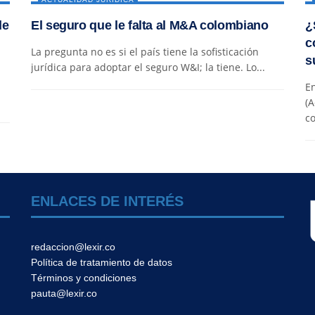
de
El seguro que le falta al M&A colombiano
¿
c
La pregunta no es si el país tiene la sofisticación
s
jurídica para adoptar el seguro W&I; la tiene. Lo...
En
(A
co
ENLACES DE INTERÉS
redaccion@lexir.co
Política de tratamiento de datos
Términos y condiciones
pauta@lexir.co