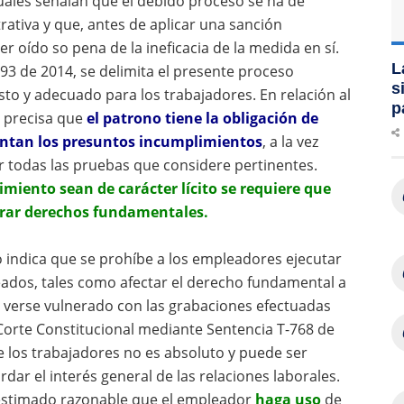
cuales señalan que el debido proceso se ha de
trativa y que, antes de aplicar una sanción
ser oído so pena de la ineficacia de la medida en sí.
L
593 de 2014, se delimita el presente proceso
s
sto y adecuado para los trabajadores. En relación al
p
l precisa que
el patrono tiene la obligación de
entan los presuntos incumplimientos
, a la vez
ar todas las pruebas que considere pertinentes.
miento sean de carácter lícito se requiere que
erar derechos fundamentales.
o indica que se prohíbe a los empleadores ejecutar
eados, tales como afectar el derecho fundamental a
a verse vulnerado con las grabaciones efectuadas
 Corte Constitucional mediante Sentencia T-768 de
e los trabajadores no es absoluto y puede ser
rdar el interés general de las relaciones laborales.
a estimado razonable que el empleador
haga uso
de