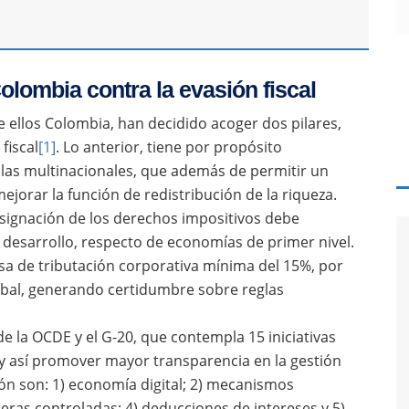
lombia contra la evasión fiscal
e ellos Colombia, han decidido acoger dos pilares,
fiscal
[1]
. Lo anterior, tiene por propósito
a las multinacionales, que además de permitir un
ejorar la función de redistribución de la riqueza.
reasignación de los derechos impositivos debe
 desarrollo, respecto de economías de primer nivel.
sa de tributación corporativa mínima del 15%, por
lobal, generando certidumbre sobre reglas
e la OCDE y el G-20, que contempla 15 iniciativas
, y así promover mayor transparencia en la gestión
ión son: 1) economía digital; 2) mecanismos
eras controladas; 4) deducciones de intereses y 5)