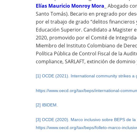
Elías Mauricio Monroy Mora
_ Abogado con
Santo Tomás). Becario en pregrado por des
por el trabajo de grado “delitos financieros
Educación Superior. Candidato a Magister 
2020, promovido por el Comité de Integridad
Miembro del Instituto Colombiano de Derec
Política Pública de Control Fiscal de la Audi
compliance, SARLAFT, extinción de dominio y 
[1]
OCDE (2021). International community strikes a gr
https://www.oecd.org/tax/beps/international-communi
[2]
IBIDEM.
[3]
OCDE (2020). Marco inclusivo sobre BEPS de la O
https://www.oecd.org/tax/beps/folleto-marco-inclusi