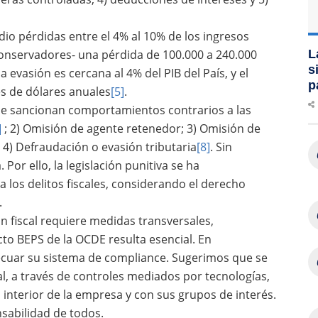
io pérdidas entre el 4% al 10% de los ingresos
conservadores- una pérdida de 100.000 a 240.000
L
s
la evasión es cercana al 4% del PIB del País, y el
p
es de dólares anuales
[5]
.
ue sancionan comportamientos contrarios a las
]
; 2) Omisión de agente retenedor; 3) Omisión de
; 4) Defraudación o evasión tributaria
[8]
. Sin
Por ello, la legislación punitiva se ha
 los delitos fiscales, considerando el derecho
.
n fiscal requiere medidas transversales,
to BEPS de la OCDE resulta esencial. En
cuar su sistema de compliance. Sugerimos que se
al, a través de controles mediados por tecnologías,
l interior de la empresa y con sus grupos de interés.
sabilidad de todos.