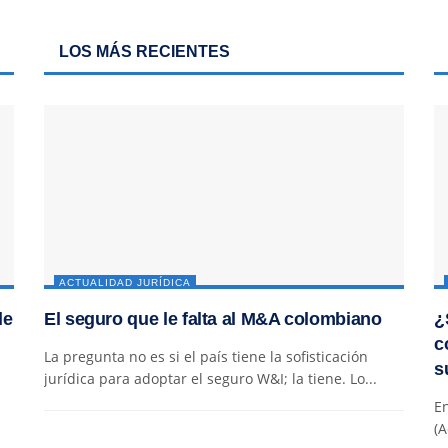
LOS MÁS RECIENTES
ACTUALIDAD JURÍDICA
de
El seguro que le falta al M&A colombiano
¿
c
La pregunta no es si el país tiene la sofisticación
s
jurídica para adoptar el seguro W&I; la tiene. Lo...
En
(A