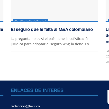
ACTUALIDAD JURÍDICA
de
El seguro que le falta al M&A colombiano
L
d
La pregunta no es si el país tiene la sofisticación
n
jurídica para adoptar el seguro W&I; la tiene. Lo...
La
C
un
ENLACES DE INTERÉS
redaccion@lexir.co