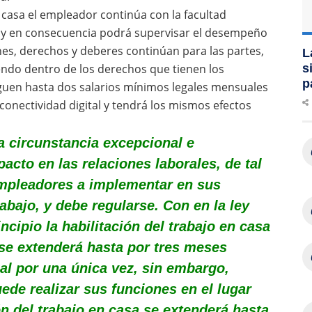
n casa el empleador continúa con la facultad
r y en consecuencia podrá supervisar el desempeño
nes, derechos y deberes continúan para las partes,
L
s
yendo dentro de los derechos que tienen los
p
guen hasta dos salarios mínimos legales mensuales
 conectividad digital y tendrá los mismos efectos
a circunstancia excepcional e
acto en las relaciones laborales, de tal
mpleadores a implementar en sus
bajo, y debe regularse. Con en la ley
cipio la habilitación del trabajo en casa
se extenderá hasta por tres meses
al por una única vez, sin embargo,
uede realizar sus funciones en el lugar
ión del trabajo en casa se extenderá hasta