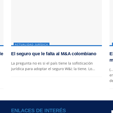
ACTUALIDAD JURÍDICA
de
El seguro que le falta al M&A colombiano
E
m
La pregunta no es si el país tiene la sofisticación
jurídica para adoptar el seguro W&I; la tiene. Lo...
(.
en
de
ENLACES DE INTERÉS