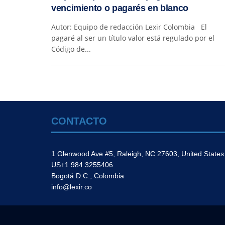
vencimiento o pagarés en blanco
Autor: Equipo de redacción Lexir Colombia El
pagaré al ser un título valor está regulado por el
Código de...
CONTACTO
1 Glenwood Ave #5, Raleigh, NC 27603, United States
US+1 984 3255406
Bogotá D.C., Colombia
info@lexir.co