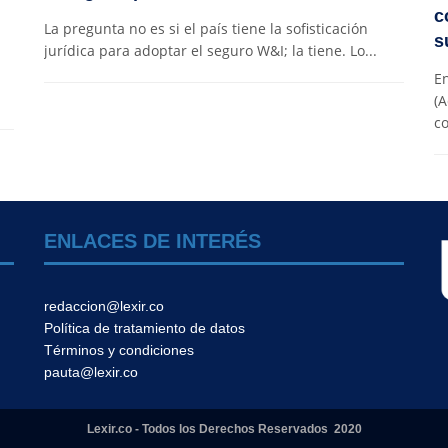
c
La pregunta no es si el país tiene la sofisticación
s
jurídica para adoptar el seguro W&I; la tiene. Lo...
En
(A
co
ENLACES DE INTERÉS
redaccion@lexir.co
Política de tratamiento de datos
Términos y condiciones
pauta@lexir.co
Lexir.co - Todos los Derechos Reservados 2020