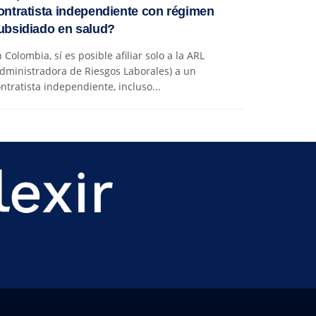
ontratista independiente con régimen
ubsidiado en salud?
 Colombia, sí es posible afiliar solo a la ARL
dministradora de Riesgos Laborales) a un
ntratista independiente, incluso...