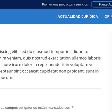
Paute Aq
Promocione productos y servicios
ACTUALIDAD JURÍDICA
OPI
scing elit, sed do eiusmod tempor incididunt ut
nim veniam, quis nostrud exercitation ullamco laboris
aute irure dolor in reprehenderit in voluptate velit
xcepteur sint occaecat cupidatat non proident, sunt in
laborum.
*
Los campos obligatorios están marcados con