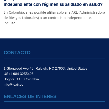
independiente con régimen subsidiado en salud?
En Colombia, sí es posible afiliar solo a la ARL (Administradora
de Riesgos Laborales) a un contratista independiente,
incluso...
CONTACTO
1 Glenwood Ave #5, Raleigh, NC 27603, United States
US+1 984 3255406
Bogotá D.C., Colombia
info@lexir.co
ENLACES DE INTERÉS